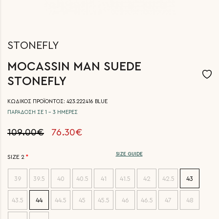
STONEFLY
MOCASSIN MAN SUEDE
STONEFLY
ΚΩΔΙΚΟΣ ΠΡΟΪΟΝΤΟΣ: 423.222416 BLUE
ΠΑΡΑΔΟΣΗ ΣΕ 1 - 3 ΗΜΕΡΕΣ
109.00€
76.30€
SIZE GUIDE
SIZE 2
39
39.5
40
40.5
41
41.5
42
42.5
43
43.5
44
44.5
45
45.5
46
46.5
47
48