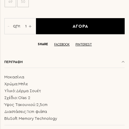
49
50
ΑΓΟΡΑ
QTY:
SHARE
FACEBOOK
PINTEREST
ΠΕΡΙΓΡΑΦΗ
Μοκασίνια
Χρώμα:Μπλε
Υλικό:Δέρμα Σουέτ
Σχέδιο:Οlas 2
Ύψος Τακουνιού:2,5cm
Διαστάσεις:1cm φιάπα
BluSoft Memory Technology