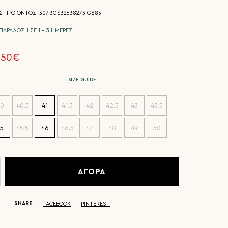
 ΠΡΟΪΟΝΤΟΣ: 307.3GS32638273 G885
ΠΑΡΑΔΟΣΗ ΣΕ 1 - 3 ΗΜΕΡΕΣ
.50€
SIZE GUIDE
0
40.5
41
41.5
42
42.5
43
43.5
5
45.5
46
46.5
47
48
49
50
ΑΓΟΡΑ
SHARE
FACEBOOK
PINTEREST