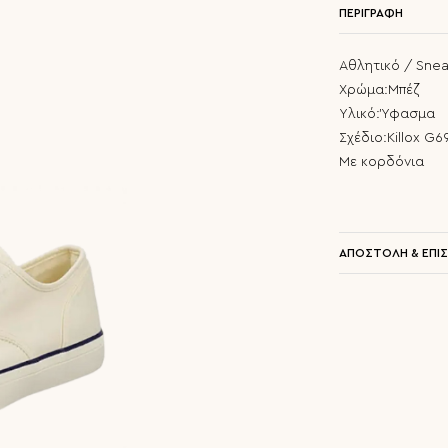
ΠΕΡΙΓΡΑΦΗ
Αθλητικό / Snea
Χρώμα:Μπέζ
Υλικό:Ύφασμα
Σχέδιο:Killox G6
Με κορδόνια
ΑΠΟΣΤΟΛΗ & ΕΠΙ