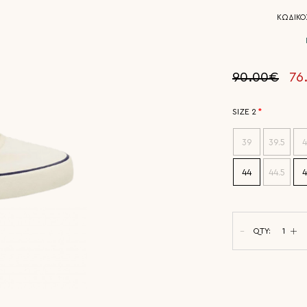
ΚΩΔΙΚΟΣ
90.00€
76
SIZE 2
39
39.5
4
44
44.5
4
QTY: