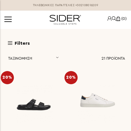
ΤΗΛΕΦΩΝΙΚΕΣ ΠΑΡΑΓΓΕΛΊΕΣ
+302108016209
0
Filters
21
ΠΡΟΪΟΝΤΑ
20%
20%