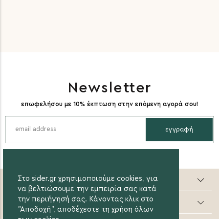
Newsletter
επωφελήσου με 10% έκπτωση στην επόμενη αγορά σου!
εγγραφή
Στο sider.gr χρησιμοποιούμε cookies, για
Sider valuable steps
να βελτιώσουμε την εμπειρία σας κατά
την περιήγησή σας. Κάνοντας κλικ στο
Online Αγορές
"Αποδοχή", αποδέχεστε τη χρήση όλων