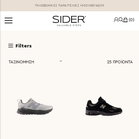
ΤΗΛΕΦΩΝΙΚΕΣ ΠΑΡΑΓΓΕΛΊΕΣ
+302108016209
0
Filters
25
ΠΡΟΪΟΝΤΑ