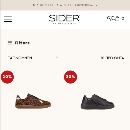
ΤΗΛΕΦΩΝΙΚΕΣ ΠΑΡΑΓΓΕΛΊΕΣ
+302108016209
0
Filters
10
ΠΡΟΪΟΝΤΑ
20%
20%