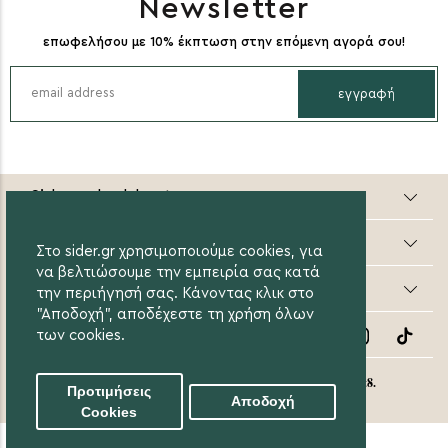
Newsletter
επωφελήσου με 10% έκπτωση στην επόμενη αγορά σου!
εγγραφή
Sider valuable steps
Online Αγορές
Στο sider.gr χρησιμοποιούμε cookies, για
να βελτιώσουμε την εμπειρία σας κατά
Οι Αγορές μου
την περιήγησή σας. Κάνοντας κλικ στο
"Αποδοχή", αποδέχεστε τη χρήση όλων
Follow Us
των cookies.
eight8.
© 2020 Sider.gr All Rights Reserved. Created by
Προτιμήσεις
Αποδοχή
Cookies