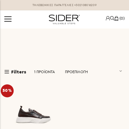
ΤΗΛΕΦΩΝΙΚΕΣ ΠΑΡΑΓΓΕΛΊΕΣ
+302108016209
0
Filters
1
ΠΡΟΪΟΝΤΑ
50%