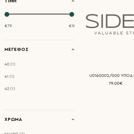
ΤΙΜΉ
€
79
€
189
ΜΈΓΕΘΟΣ
40
1
41
1
79.00€
42
1
Αγορά
ΧΡΏΜΑ