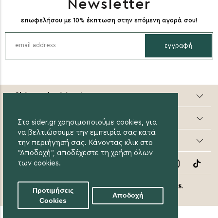
Newsletter
επωφελήσου με 10% έκπτωση στην επόμενη αγορά σου!
εγγραφή
Sider valuable steps
Online Αγορές
Στο sider.gr χρησιμοποιούμε cookies, για
να βελτιώσουμε την εμπειρία σας κατά
Οι Αγορές μου
την περιήγησή σας. Κάνοντας κλικ στο
"Αποδοχή", αποδέχεστε τη χρήση όλων
Follow Us
των cookies.
eight8.
© 2020 Sider.gr All Rights Reserved. Created by
Προτιμήσεις
Αποδοχή
Cookies