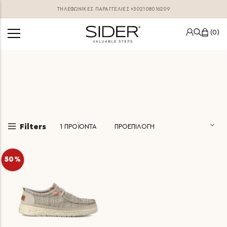
ΤΗΛΕΦΩΝΙΚΕΣ ΠΑΡΑΓΓΕΛΊΕΣ
+302108016209
0
Filters
1
ΠΡΟΪΟΝΤΑ
50%