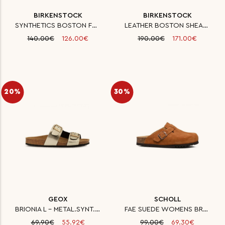
BIRKENSTOCK
BIRKENSTOCK
SYNTHETICS BOSTON FE ANTHRAZIT
LEATHER BOSTON SHEARLING LEVE
140.00€
126.00€
190.00€
171.00€
20%
30%
GEOX
SCHOLL
BRIONIA L - METAL.SYNT.LEA - L
FAE SUEDE WOMENS BROWN ΠΑΠΟΥΤΣ
69.90€
55.92€
99.00€
69.30€