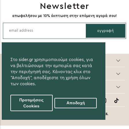
Newsletter
επωφελήσου με 10% έκπτωση στην επόμενη αγορά σου!
εγγραφή
Στο sider.gr χρησιμοποιούμε cookies, για
Sider valuable steps
να βελτιώσουμε την εμπειρία σας κατά
την περιήγησή σας. Κάνοντας κλικ στο
Online Αγορές
"Αποδοχή", αποδέχεστε τη χρήση όλων
των cookies.
Οι Αγορές μου
Follow Us
Προτιμήσεις
Αποδοχή
Cookies
eight8.
© 2020 Sider.gr All Rights Reserved. Created by