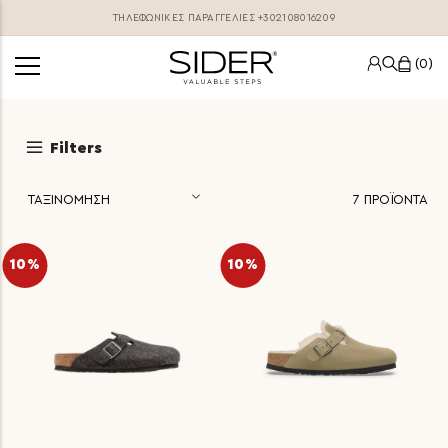
ΤΗΛΕΦΩΝΙΚΕΣ ΠΑΡΑΓΓΕΛΊΕΣ
+302108016209
0
Filters
7
ΠΡΟΪΟΝΤΑ
10%
10%