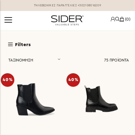
ΤΗΛΕΦΩΝΙΚΕΣ ΠΑΡΑΓΓΕΛΊΕΣ
+302108016209
0
Filters
75
ΠΡΟΪΟΝΤΑ
40%
40%