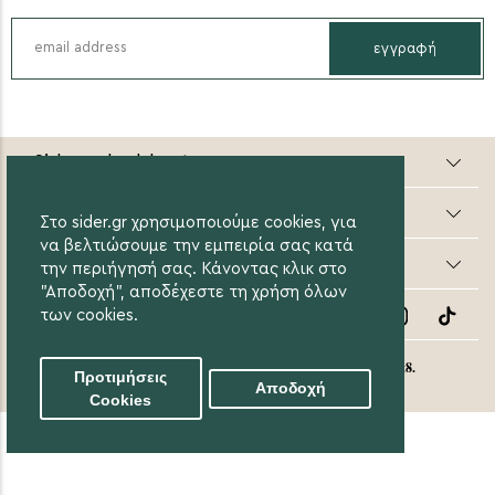
εγγραφή
Sider valuable steps
Online Αγορές
Στο sider.gr χρησιμοποιούμε cookies, για
να βελτιώσουμε την εμπειρία σας κατά
Οι Αγορές μου
την περιήγησή σας. Κάνοντας κλικ στο
"Αποδοχή", αποδέχεστε τη χρήση όλων
Follow Us
των cookies.
eight8.
© 2020 Sider.gr All Rights Reserved. Created by
Προτιμήσεις
Αποδοχή
Cookies