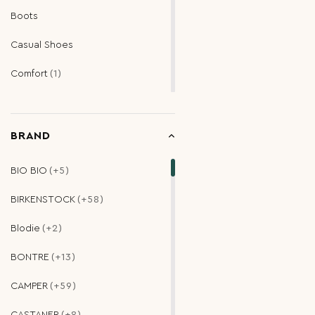
40.5
Boots
ΜΕΤΑΛΙΚΟ
41
Casual Shoes
ΧΑΚΙ
41.5
Comfort
1
ΓΡΑΦΙΤΗΣ
42
Espadrilles
2
ΚΕΡΑΜΙΔΙ
42.5
Flatforms
1
BRAND
ΠΟΡΤΟΚΑΛΙ
Flip Flops
ΦΟΥΞΙΑ
BIO BIO
+5
Moccasins
ΙΒΟΥΑΡ
BIRKENSTOCK
+58
Outdoor
ΣΟΚΟΛΑ
Blodie
+2
Oxford & Brogues
ΛΙΛΛΑ
BONTRE
+13
Pumps
ΠΡΑΣΙΝΟ ΑΝΟΙΚΤΟ
CAMPER
+59
Sandals
2
ΛΕΥΚΟ/ΜΑΥΡΟ
CASTANER
+8