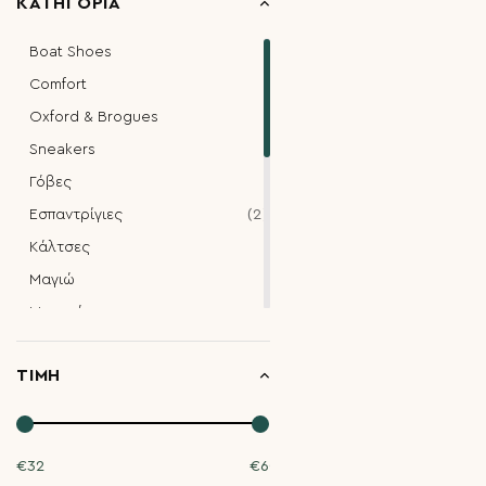
ΚΑΤΗΓΟΡΊΑ
Boat Shoes
Comfort
Oxford & Brogues
Sneakers
Γόβες
Εσπαντρίγιες
2
Κάλτσες
Μαγιώ
Μοκασίνια
Μπαλαρινες
ΤΙΜΉ
Μποτάκια
1
Μποτάκια Ορειβατικά
Μπότες
€
32
€
60
Παντόφλες