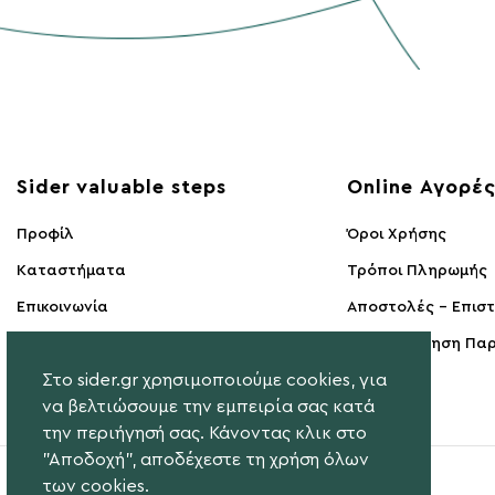
FABIOLAS
+27
ΜΑΥΡΟ/ΜΠΛΕ
FALKE
+4
ΜΠΕΖ/ΜΑΥΡΟ
FREEMOOD
+2
ΜΑΥΡΟ/ΙΒΟΥΑΡ
GAIMO
+6
ΛΕΥΚΟ/ΜΠΕΖ
GANT
Sider valuable steps
+51
Online Αγορέ
ΓΚΡΙ ΜΕΤΑΛΙΚΟ
GEOX
+144
Προφίλ
Όροι Χρήσης
ΛΕΥΚΟ/ΠΡΑΣΙΝΟ
Kαταστήματα
Τρόποι Πληρωμής
GUESS
+9
Επικοινωνία
Αποστολές - Επισ
ΚΑΜΗΛΟΠΑΡΔΑΛΗ
HAPPY SOCKS
+16
Υπαναχώρηση Παρ
ΓΚΡΙ ΑΝΟΙΚΤΟ
HEY DUDE
+5
Στο sider.gr χρησιμοποιούμε cookies, για
να βελτιώσουμε την εμπειρία σας κατά
HISPANITAS
+5
την περιήγησή σας. Κάνοντας κλικ στο
IDEAL
+6
"Αποδοχή", αποδέχεστε τη χρήση όλων
των cookies.