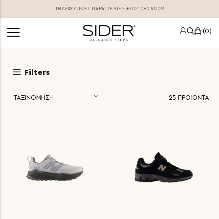
ΤΗΛΕΦΩΝΙΚΕΣ ΠΑΡΑΓΓΕΛΊΕΣ
+302108016209
0
Filters
25
ΠΡΟΪΟΝΤΑ