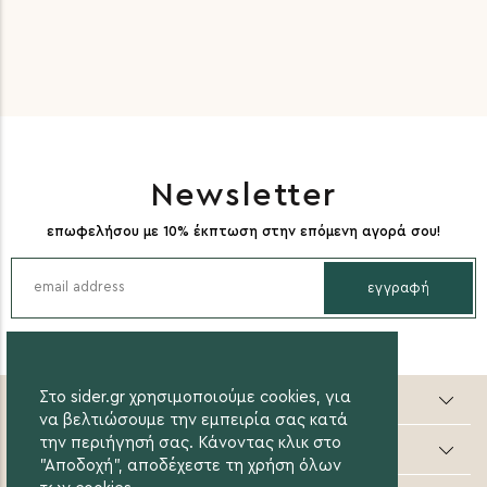
Newsletter
επωφελήσου με 10% έκπτωση στην επόμενη αγορά σου!
εγγραφή
Στο sider.gr χρησιμοποιούμε cookies, για
Sider valuable steps
να βελτιώσουμε την εμπειρία σας κατά
την περιήγησή σας. Κάνοντας κλικ στο
Online Αγορές
"Αποδοχή", αποδέχεστε τη χρήση όλων