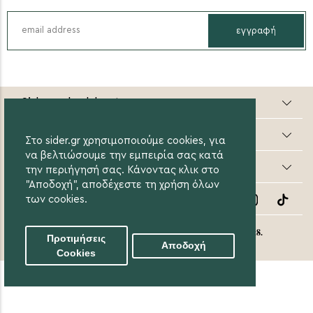
εγγραφή
Sider valuable steps
Online Αγορές
Στο sider.gr χρησιμοποιούμε cookies, για
να βελτιώσουμε την εμπειρία σας κατά
Οι Αγορές μου
την περιήγησή σας. Κάνοντας κλικ στο
"Αποδοχή", αποδέχεστε τη χρήση όλων
Follow Us
των cookies.
eight8.
© 2020 Sider.gr All Rights Reserved. Created by
Προτιμήσεις
Αποδοχή
Cookies