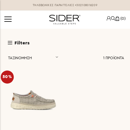
ΤΗΛΕΦΩΝΙΚΕΣ ΠΑΡΑΓΓΕΛΊΕΣ
+302108016209
0
Filters
1
ΠΡΟΪΟΝΤΑ
50%