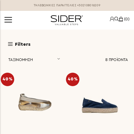
ΤΗΛΕΦΩΝΙΚΕΣ ΠΑΡΑΓΓΕΛΊΕΣ
+302108016209
0
Filters
8
ΠΡΟΪΟΝΤΑ
40%
40%