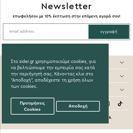
Newsletter
επωφελήσου με 10% έκπτωση στην επόμενη αγορά σου!
εγγραφή
Στο sider.gr χρησιμοποιούμε cookies, για
Sider valuable steps
να βελτιώσουμε την εμπειρία σας κατά
την περιήγησή σας. Κάνοντας κλικ στο
Online Αγορές
"Αποδοχή", αποδέχεστε τη χρήση όλων
των cookies.
Οι Αγορές μου
Follow Us
Προτιμήσεις
Αποδοχή
Cookies
eight8.
© 2020 Sider.gr All Rights Reserved. Created by