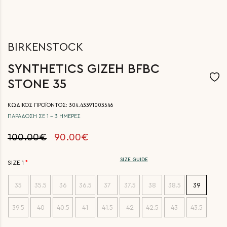
BIRKENSTOCK
SYNTHETICS GIZEH BFBC
STONE 35
ΚΩΔΙΚΟΣ ΠΡΟΪΟΝΤΟΣ: 304.43391003546
ΠΑΡΑΔΟΣΗ ΣΕ 1 - 3 ΗΜΕΡΕΣ
100.00€
90.00€
SIZE GUIDE
SIZE 1
35
35.5
36
36.5
37
37.5
38
38.5
39
39.5
40
40.5
41
41.5
42
42.5
43
43.5