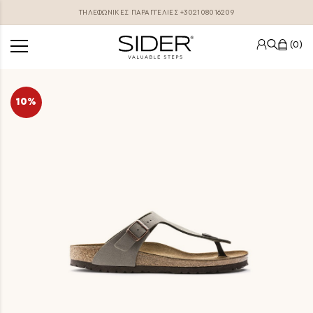
ΤΗΛΕΦΩΝΙΚΕΣ ΠΑΡΑΓΓΕΛΊΕΣ
+302108016209
0
10%