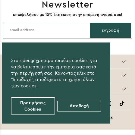
Newsletter
επωφελήσου με 10% έκπτωση στην επόμενη αγορά σου!
εγγραφή
Sider valuable steps
Στο sider.gr χρησιμοποιούμε cookies, για
να βελτιώσουμε την εμπειρία σας κατά
την περιήγησή σας. Κάνοντας κλικ στο
Online Αγορές
"Αποδοχή", αποδέχεστε τη χρήση όλων
των cookies.
Οι Αγορές μου
Follow Us
Προτιμήσεις
Αποδοχή
Cookies
eight8.
© 2020 Sider.gr All Rights Reserved. Created by