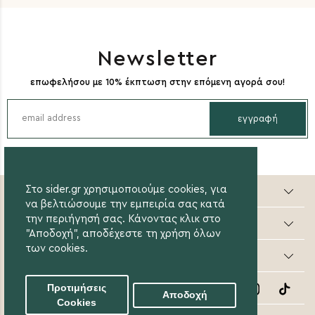
Newsletter
επωφελήσου με 10% έκπτωση στην επόμενη αγορά σου!
εγγραφή
Sider valuable steps
Στο sider.gr χρησιμοποιούμε cookies, για
να βελτιώσουμε την εμπειρία σας κατά
την περιήγησή σας. Κάνοντας κλικ στο
Online Αγορές
"Αποδοχή", αποδέχεστε τη χρήση όλων
των cookies.
Οι Αγορές μου
Follow Us
Προτιμήσεις
Αποδοχή
Cookies