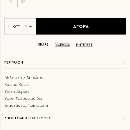
49
50
ΑΓΟΡΑ
QTY:
SHARE
FACEBOOK
PINTEREST
ΠΕΡΙΓΡΑΦΗ
Αθλητικό / Sneakers
Χρώμα:Καφέ
Υλικό:Δέρμα
Ύψος Τακουνιού:5cm
Διαστάσεις:4cm φιάπα
ΑΠΟΣΤΟΛΗ & ΕΠΙΣΤΡΟΦΕΣ