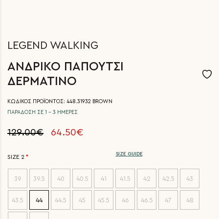
LEGEND WALKING
ΑΝΔΡΙΚΟ ΠΑΠΟΥΤΣΙ
ΔΕΡΜΑΤΙΝΟ
ΚΩΔΙΚΟΣ ΠΡΟΪΟΝΤΟΣ: 448.31932 BROWN
ΠΑΡΑΔΟΣΗ ΣΕ 1 - 3 ΗΜΕΡΕΣ
129.00€
64.50€
SIZE GUIDE
SIZE 2
39
39.5
40
40.5
41
41.5
42
42.5
43
43.5
44
44.5
45
45.5
46
46.5
47
48