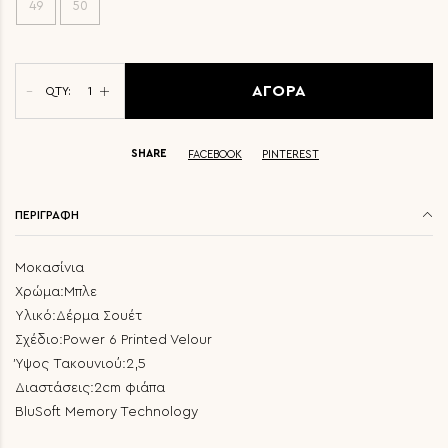
49
50
ΑΓΟΡΑ
QTY:
SHARE
FACEBOOK
PINTEREST
ΠΕΡΙΓΡΑΦΗ
Μοκασίνια
Χρώμα:Μπλε
Υλικό:Δέρμα Σουέτ
Σχέδιο:Power 6 Printed Velour
Ύψος Τακουνιού:2,5
Διαστάσεις:2cm φιάπα
BluSoft Memory Technology