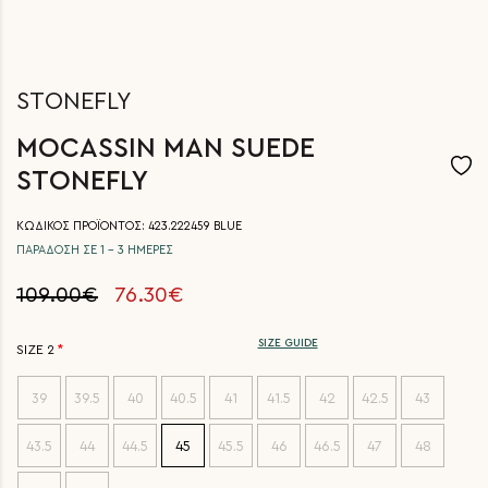
STONEFLY
MOCASSIN MAN SUEDE
STONEFLY
ΚΩΔΙΚΟΣ ΠΡΟΪΟΝΤΟΣ: 423.222459 BLUE
ΠΑΡΑΔΟΣΗ ΣΕ 1 - 3 ΗΜΕΡΕΣ
109.00€
76.30€
SIZE GUIDE
SIZE 2
39
39.5
40
40.5
41
41.5
42
42.5
43
43.5
44
44.5
45
45.5
46
46.5
47
48