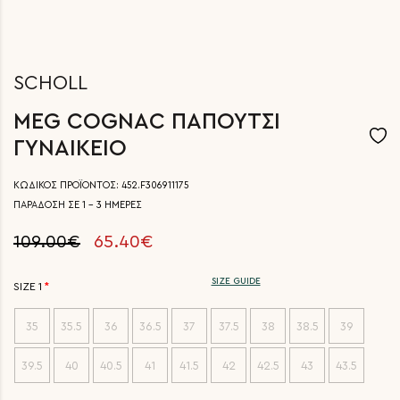
SCHOLL
MEG COGNAC ΠΑΠΟΥΤΣΙ
ΓΥΝΑΙΚΕΙΟ
ΚΩΔΙΚΟΣ ΠΡΟΪΟΝΤΟΣ: 452.F306911175
ΠΑΡΑΔΟΣΗ ΣΕ 1 - 3 ΗΜΕΡΕΣ
109.00€
65.40€
SIZE GUIDE
SIZE 1
35
35.5
36
36.5
37
37.5
38
38.5
39
39.5
40
40.5
41
41.5
42
42.5
43
43.5