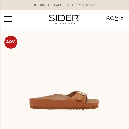
ΤΗΛΕΦΩΝΙΚΕΣ ΠΑΡΑΓΓΕΛΊΕΣ
+302108016209
0
40%