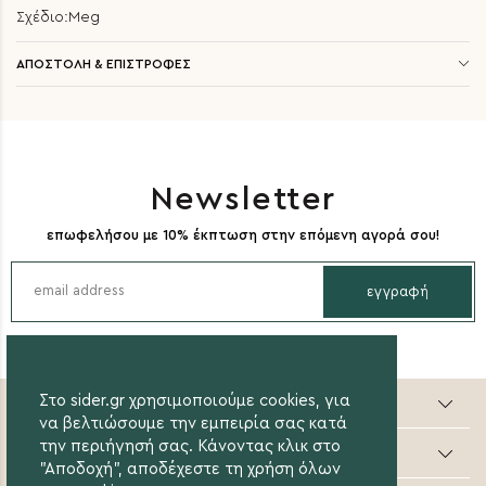
Σχέδιο:Meg
ΑΠΟΣΤΟΛΗ & ΕΠΙΣΤΡΟΦΕΣ
Newsletter
επωφελήσου με 10% έκπτωση στην επόμενη αγορά σου!
εγγραφή
Sider valuable steps
Στο sider.gr χρησιμοποιούμε cookies, για
να βελτιώσουμε την εμπειρία σας κατά
την περιήγησή σας. Κάνοντας κλικ στο
Online Αγορές
"Αποδοχή", αποδέχεστε τη χρήση όλων