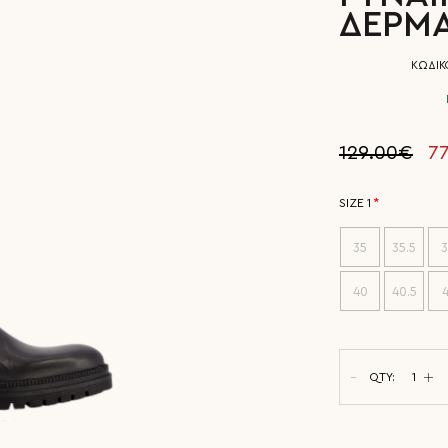
ΔΕΡΜ
ΚΩΔΙΚ
129.00€
7
SIZE 1
35
35.5
3
40
40.5
4
QTY: