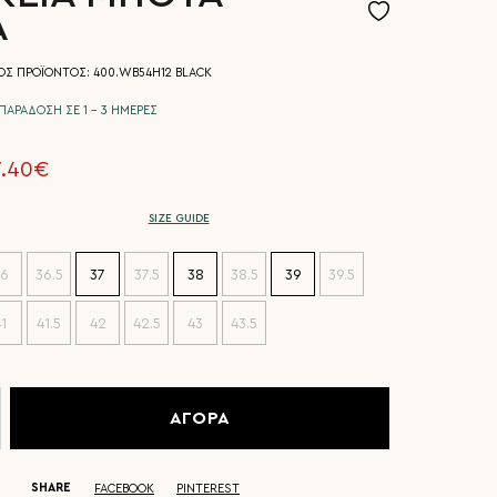
Α
ΟΣ ΠΡΟΪΟΝΤΟΣ: 400.WB54H12 BLACK
ΠΑΡΑΔΟΣΗ ΣΕ 1 - 3 ΗΜΕΡΕΣ
7.40€
SIZE GUIDE
6
36.5
37
37.5
38
38.5
39
39.5
1
41.5
42
42.5
43
43.5
ΑΓΟΡΑ
SHARE
FACEBOOK
PINTEREST