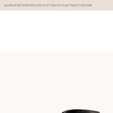
ΔΩΡΕΆΝ ΜΕΤΑΦΟΡΙΚΆ ΣΕ ΌΛΗ ΤΗΝ ΕΛΛΆΔΑ *ΑΝΩ ΤΩΝ 50€