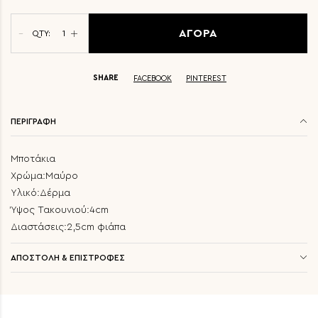
ΑΓΟΡΑ
QTY:
SHARE
FACEBOOK
PINTEREST
ΠΕΡΙΓΡΑΦΗ
Μποτάκια
Χρώμα:Μαύρο
Υλικό:Δέρμα
Ύψος Τακουνιού:4cm
Διαστάσεις:2,5cm φιάπα
ΑΠΟΣΤΟΛΗ & ΕΠΙΣΤΡΟΦΕΣ