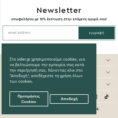
Newsletter
επωφελήσου με 10% έκπτωση στην επόμενη αγορά σου!
εγγραφή
Sider valuable steps
Στο sider.gr χρησιμοποιούμε cookies, για
να βελτιώσουμε την εμπειρία σας κατά
την περιήγησή σας. Κάνοντας κλικ στο
Online Αγορές
"Αποδοχή", αποδέχεστε τη χρήση όλων
των cookies.
Οι Αγορές μου
Follow Us
Προτιμήσεις
Αποδοχή
Cookies
eight8.
© 2020 Sider.gr All Rights Reserved. Created by