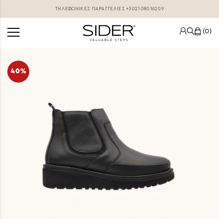
ΤΗΛΕΦΩΝΙΚΕΣ ΠΑΡΑΓΓΕΛΊΕΣ
+302108016209
0
40%