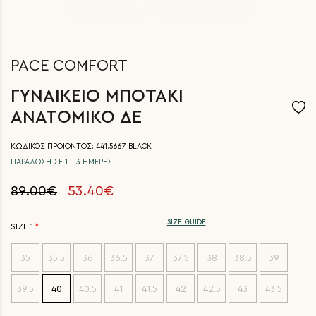
PACE COMFORT
ΓΥΝΑΙΚΕΙΟ ΜΠΟΤΑΚΙ
ΑΝΑΤΟΜΙΚΟ ΔΕ
ΚΩΔΙΚΟΣ ΠΡΟΪΟΝΤΟΣ: 441.5667 BLACK
ΠΑΡΑΔΟΣΗ ΣΕ 1 - 3 ΗΜΕΡΕΣ
89.00€
53.40€
SIZE GUIDE
SIZE 1
35
35.5
36
36.5
37
37.5
38
38.5
39
39.5
40
40.5
41
41.5
42
42.5
43
43.5