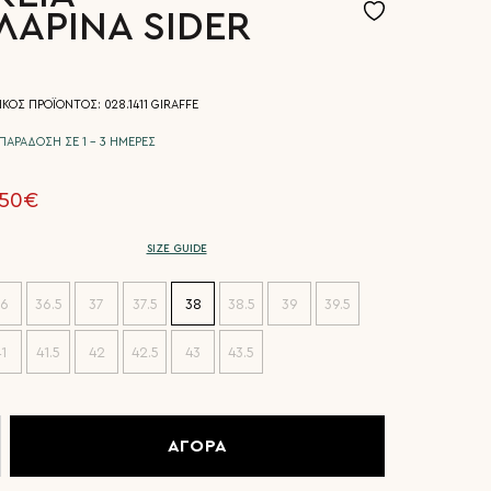
ΑΡΙΝΑ SIDER
ΚΟΣ ΠΡΟΪΟΝΤΟΣ: 028.1411 GIRAFFE
ΠΑΡΑΔΟΣΗ ΣΕ 1 - 3 ΗΜΕΡΕΣ
.50€
SIZE GUIDE
6
36.5
37
37.5
38
38.5
39
39.5
1
41.5
42
42.5
43
43.5
ΑΓΟΡΑ