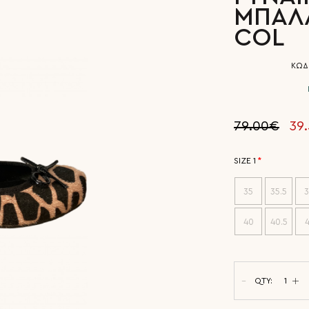
ΜΠΑΛΛ
COL
ΚΩΔΙ
79.00€
39
SIZE 1
35
35.5
3
40
40.5
4
QTY: